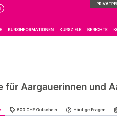
PRIVATP
T
E
KURSINFORMATIONEN
KURSZIELE
BERICHTE
K
e für Aargauerinnen und A
e
500 CHF Gutschein
Häufige Fragen