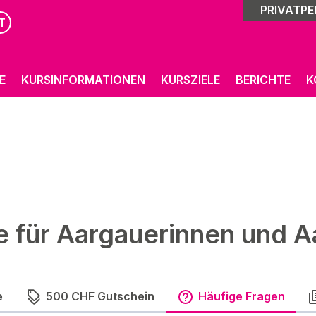
PRIVATP
T
E
KURSINFORMATIONEN
KURSZIELE
BERICHTE
K
e für Aargauerinnen und A
e
500 CHF Gutschein
Häufige Fragen