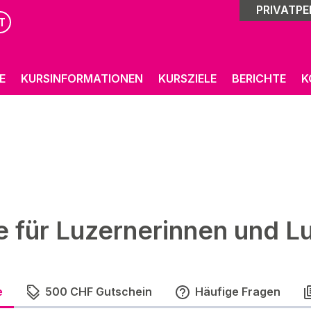
PRIVATP
T
E
KURSINFORMATIONEN
KURSZIELE
BERICHTE
K
e für Luzernerinnen und L
e
500 CHF Gutschein
Häufige Fragen