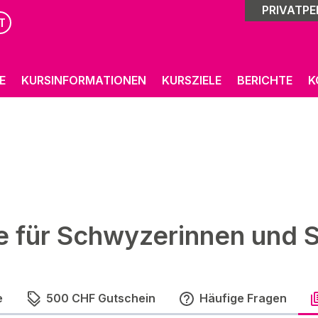
PRIVATP
T
E
KURSINFORMATIONEN
KURSZIELE
BERICHTE
K
e für Schwyzerinnen und 
e
500 CHF Gutschein
Häufige Fragen