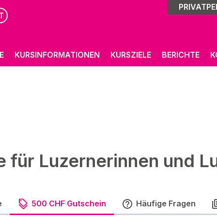
PRIVATP
T
E
KURSINFORMATIONEN
KURSZIELE
BERICHTE
K
e für Luzernerinnen und L
e
500 CHF Gutschein
Häufige Fragen