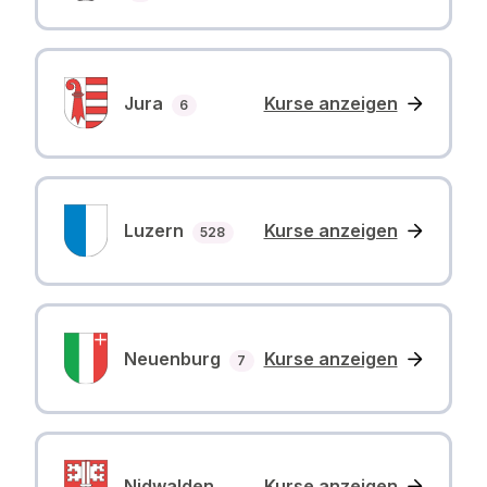
Jura
Kurse anzeigen
Anzahl Kurse
6
Luzern
Kurse anzeigen
Anzahl Kurse
528
Neuenburg
Kurse anzeigen
Anzahl Kurse
7
Nidwalden
Kurse anzeigen