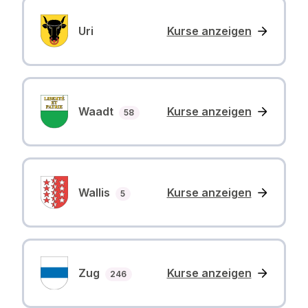
Uri
Kurse anzeigen
Waadt
Kurse anzeigen
Anzahl Kurse
58
Wallis
Kurse anzeigen
Anzahl Kurse
5
Zug
Kurse anzeigen
Anzahl Kurse
246