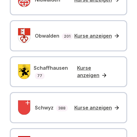
Obwalden
Kurse anzeigen
Anzahl Kurse
201
Schaffhausen
Kurse
anzeigen
Anzahl Kurse
77
Schwyz
Kurse anzeigen
Anzahl Kurse
388