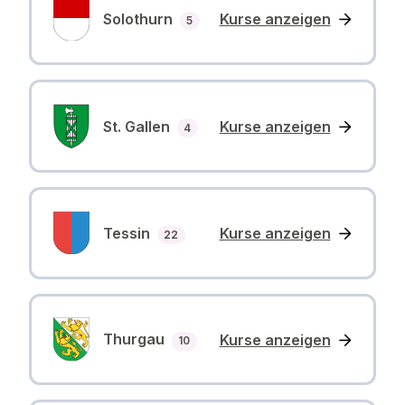
Solothurn
Kurse anzeigen
Anzahl Kurse
5
St. Gallen
Kurse anzeigen
Anzahl Kurse
4
Tessin
Kurse anzeigen
Anzahl Kurse
22
Thurgau
Kurse anzeigen
Anzahl Kurse
10