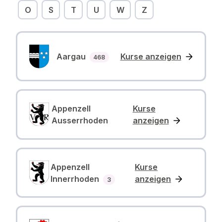
O
S
T
U
W
Z
Aargau
Kurse anzeigen
Anzahl Kurse
468
Appenzell
Kurse
Ausserrhoden
anzeigen
Appenzell
Kurse
Innerrhoden
anzeigen
Anzahl Kurse
3