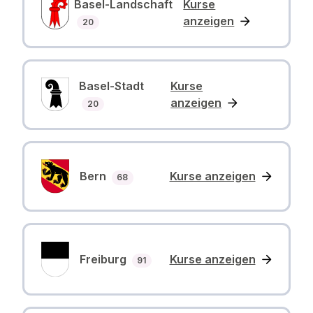
Basel-Landschaft
Kurse
anzeigen
Anzahl Kurse
20
Basel-Stadt
Kurse
anzeigen
Anzahl Kurse
20
Bern
Kurse anzeigen
Anzahl Kurse
68
Freiburg
Kurse anzeigen
Anzahl Kurse
91