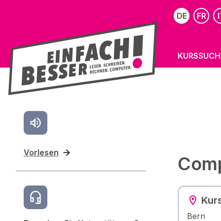
DE
FR
I
KURSSUCH
Vorlesen
Comp
Kur
Bern