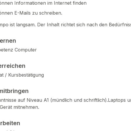
önnen Informationen im Internet finden
önnen E-Mails zu schreiben.
mpo ist langsam. Der Inhalt richtet sich nach den Bedürf
lernen
etenz Computer
erreichen
kat / Kursbestätigung
mitbringen
tnisse auf Niveau A1 (mündlich und schriftlich).Laptops 
 Gerät mitnehmen.
arbeiten