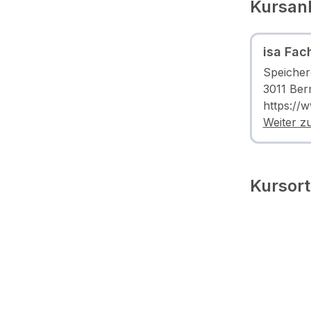
Kursanb
isa Fac
Speicher
3011 Ber
https://
Weiter z
Kursort