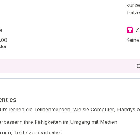
kurze
Teilze
s
Z
.00
Keine
ter
C
ht es
Kurs lernen die Teilnehmenden, wie sie Computer, Handys 
erbessern ihre Fähigkeiten im Umgang mit Medien
ernen, Texte zu bearbeiten