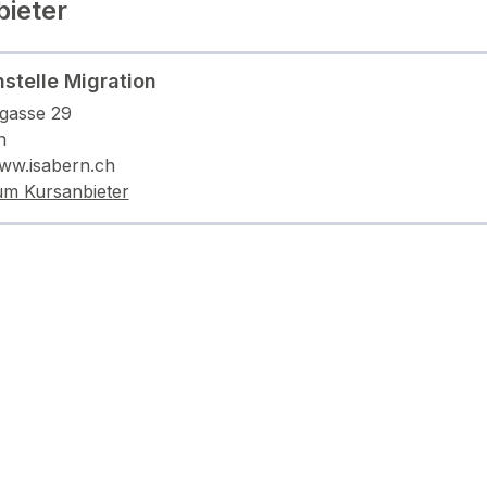
ieter
hstelle Migration
gasse 29
n
www.isabern.ch
um Kursanbieter