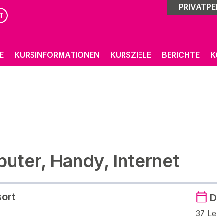
PRIVATP
T
E
KURSINFORMATIONEN
KURSZIELE
BERICHTE
K
uter, Handy, Internet
sort
D
37 Le