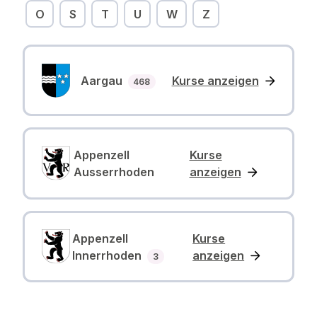
O
S
T
U
W
Z
Aargau
Kurse anzeigen
Anzahl Kurse
468
Appenzell
Kurse
Ausserrhoden
anzeigen
Appenzell
Kurse
Innerrhoden
anzeigen
Anzahl Kurse
3