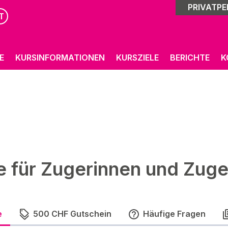
PRIVATP
T
E
KURSINFORMATIONEN
KURSZIELE
BERICHTE
K
e für Zugerinnen und Zuge
e
500 CHF Gutschein
Häufige Fragen