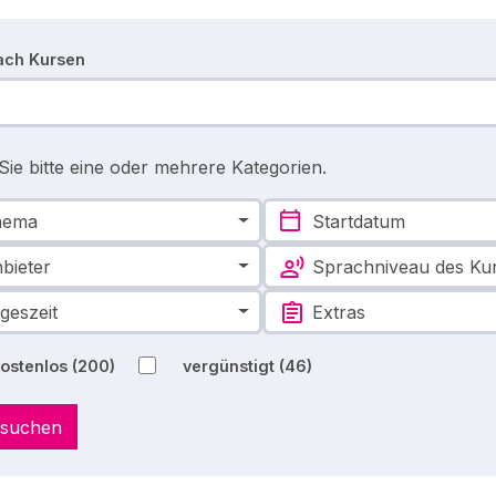
ach Kursen
ie bitte eine oder mehrere Kategorien.
hema
Startdatum
bieter
Sprachniveau des Ku
geszeit
Extras
kostenlos
(200)
vergünstigt
(46)
 suchen