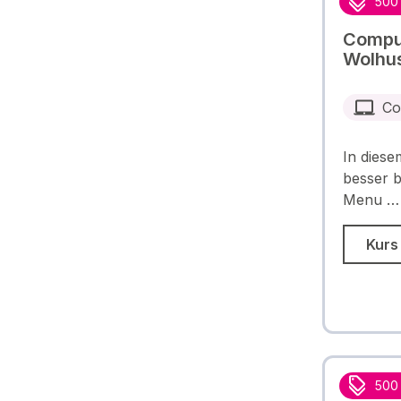
500
Comput
Wolhu
Co
In diese
besser b
Menu …
Kurs
500