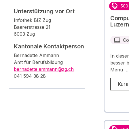
500
Unterstützung vor Ort
Comput
Infothek BIZ Zug
Luzer
Baarerstrasse 21
6003 Zug
Co
Kantonale Kontaktperson
Bernadette Ammann
In diese
Amt für Berufsbildung
besser b
bernadette.ammann@zg.ch
Menu …
041 594 38 28
Kurs