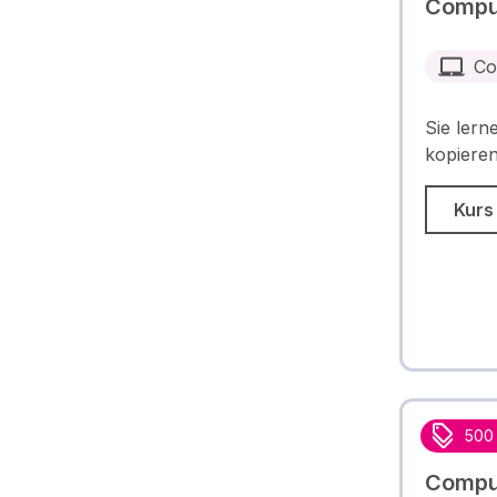
Comput
Co
Sie lern
kopieren
Kurs
500
Compu