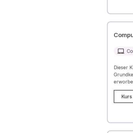
Comput
Co
Dieser K
Grundke
erworben
Kurs