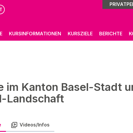
PRIVATP
T
E
KURSINFORMATIONEN
KURSZIELE
BERICHTE
K
e im Kanton Basel-Stadt 
l-Landschaft
e
Videos/Infos