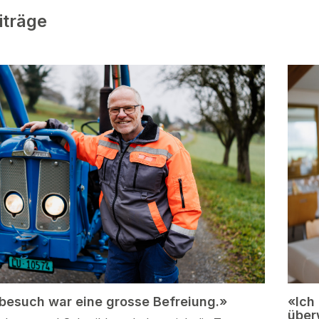
iträge
besuch war eine grosse Befreiung.»
«Ich
über