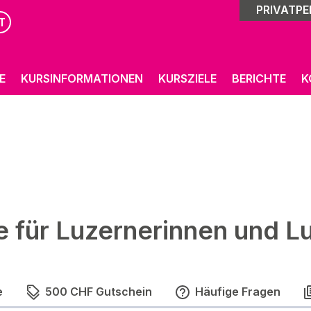
PRIVATP
T
E
KURSINFORMATIONEN
KURSZIELE
BERICHTE
K
e für Luzernerinnen und L
e
500 CHF Gutschein
Häufige Fragen