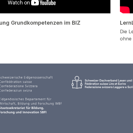
tung Grundkompetenzen im BIZ
Lern
Die L
ohne 