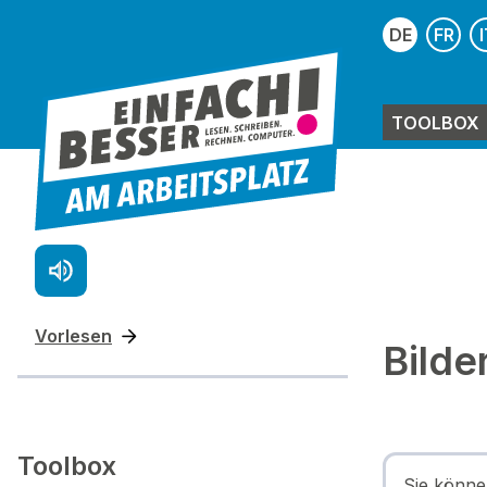
DE
FR
I
TOOLBOX
Vorlesen
Bilde
Toolbox
Sie könne