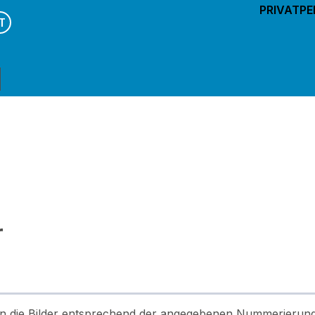
PRIVATP
T
r
n die Bilder entsprechend der angegebenen Nummerierun