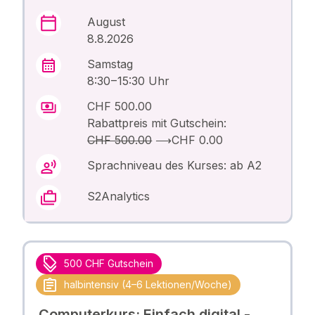
August
8.8.2026
Samstag
8:30 – 15:30 Uhr
CHF 500.00
Rabattpreis mit Gutschein:
CHF 500.00
⟶
CHF 0.00
Sprachniveau des Kurses: ab A2
S2Analytics
500 CHF Gutschein
halbintensiv (4–6 Lektionen/Woche)
Computerkurs: Einfach digital -